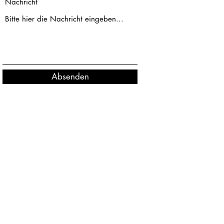
Nachricht
Absenden
Kardiologische Privatpraxis
Bottrop
mousalli@aol.com
©2024 von Kardiologische Privatpraxis Bottrop.
Datenschutzerklärung
|
Impressum